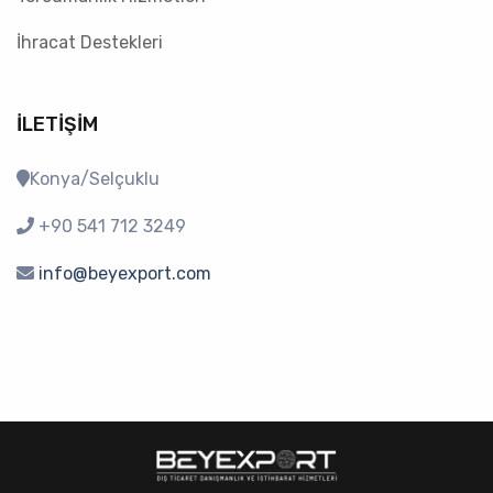
İhracat Destekleri
İLETIŞIM
Konya/Selçuklu
+90 541 712 3249
info@beyexport.com